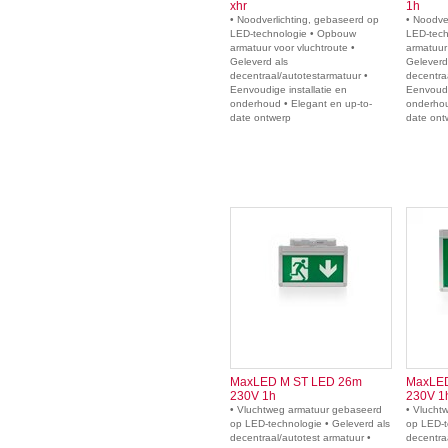
xhr
1h
• Noodverlichting, gebaseerd op
• Noodve
LED-technologie • Opbouw
LED-tech
armatuur voor vluchtroute •
armatuur 
Geleverd als
Geleverd
decentraal/autotestarmatuur •
decentra
Eenvoudige installatie en
Eenvoudi
onderhoud • Elegant en up-to-
onderhou
date ontwerp
date ont
MaxLED M ST LED 26m
MaxLED
230V 1h
230V 1
• Vluchtweg armatuur gebaseerd
• Vlucht
op LED-technologie • Geleverd als
op LED-t
decentraal/autotest armatuur •
decentra