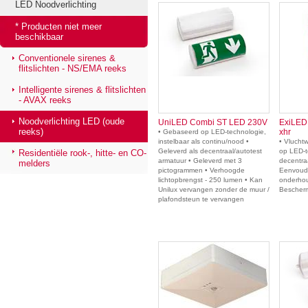
LED Noodverlichting
* Producten niet meer
beschikbaar
Conventionele sirenes &
flitslichten - NS/EMA reeks
Intelligente sirenes & flitslichten
- AVAX reeks
Noodverlichting LED (oude
UniLED Combi ST LED 230V
ExiLED
reeks)
xhr
• Gebaseerd op LED-technologie,
instelbaar als continu/nood •
• Vlucht
Geleverd als decentraal/autotest
op LED-t
Residentiële rook-, hitte- en CO-
armatuur • Geleverd met 3
decentra
melders
pictogrammen • Verhoogde
Eenvoudi
lichtopbrengst - 250 lumen • Kan
onderhou
Unilux vervangen zonder de muur /
Bescherm
plafondsteun te vervangen