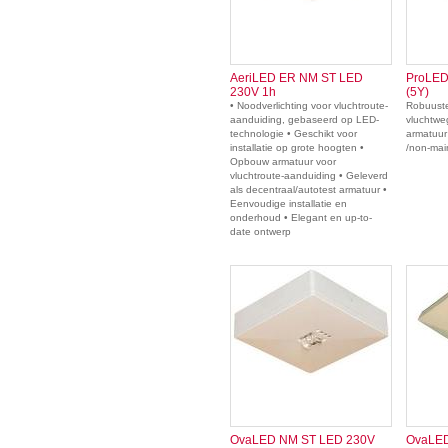
AeriLED ER NM ST LED
ProLED
230V 1h
(5Y)
• Noodverlichting voor vluchtroute-
Robuust
aanduiding, gebaseerd op LED-
vluchtwe
technologie • Geschikt voor
armatuur
installatie op grote hoogten •
/non-main
Opbouw armatuur voor
vluchtroute-aanduiding • Geleverd
als decentraal/autotest armatuur •
Eenvoudige installatie en
onderhoud • Elegant en up-to-
date ontwerp
OvaLED NM ST LED 230V
OvaLED