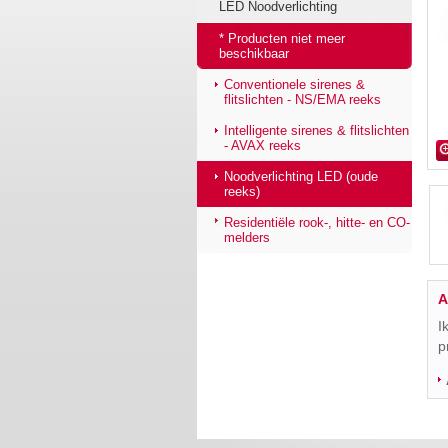
LED Noodverlichting
* Producten niet meer
beschikbaar
Conventionele sirenes &
flitslichten - NS/EMA reeks
Intelligente sirenes & flitslichten
- AVAX reeks
Noodverlichting LED (oude
reeks)
Residentiële rook-, hitte- en CO-
melders
A
I
p