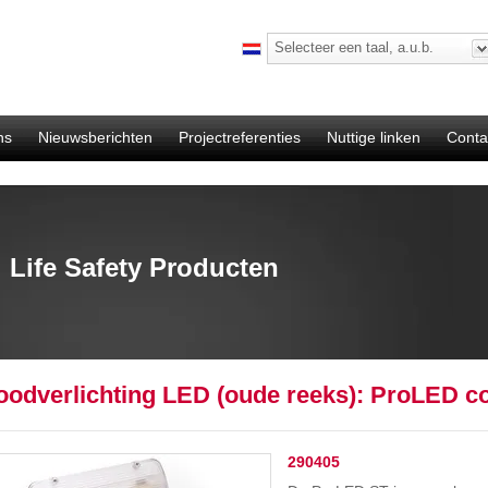
Selecteer een taal, a.u.b.
ns
Nieuwsberichten
Projectreferenties
Nuttige linken
Conta
Life Safety Producten
oodverlichting LED (oude reeks): ProLED c
290405