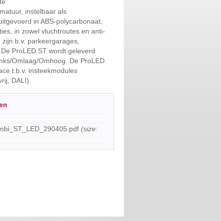
te
matuur, instelbaar als
uitgevoerd in ABS-polycarbonaat,
ies, in zowel vluchtroutes en anti-
zijn b.v. parkeergarages,
c. De ProLED ST wordt geleverd
inks/Omlaag/Omhoog. De ProLED
ace t.b.v. insteekmodules
rij, DALI).
en
bi_ST_LED_290405.pdf
(size: