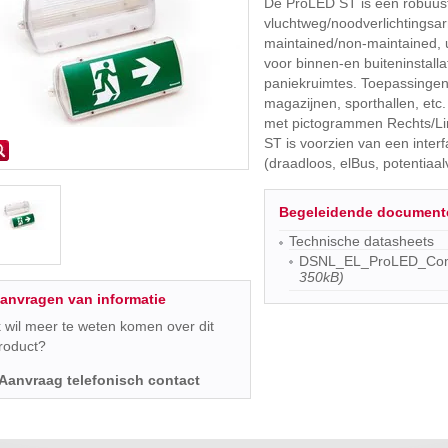
De ProLED ST is een robuus
vluchtweg/noodverlichtingsar
maintained/non-maintained, 
voor binnen-en buiteninstallat
paniekruimtes. Toepassingen 
magazijnen, sporthallen, et
met pictogrammen Rechts/L
ST is voorzien van een interf
(draadloos, elBus, potentiaalv
Begeleidende document
Technische datasheets
DSNL_EL_ProLED_Com
350kB)
anvragen van informatie
k wil meer te weten komen over dit
roduct?
Aanvraag telefonisch contact