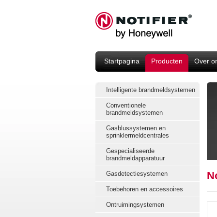
Startpagina
Producten
Over o
Intelligente brandmeldsystemen
Conventionele
brandmeldsystemen
Gasblussystemen en
sprinklermeldcentrales
Gespecialiseerde
brandmeldapparatuur
N
Gasdetectiesystemen
Toebehoren en accessoires
Ontruimingsystemen