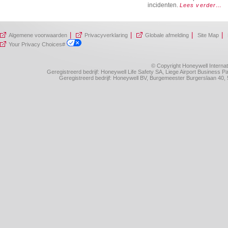
incidenten.
Lees verder
…
|
|
|
|
Algemene voorwaarden
Privacyverklaring
Globale afmelding
Site Map
Your Privacy Choices#
© Copyright Honeywell Internat
Geregistreerd bedrijf: Honeywell Life Safety SA, Liege Airport Business
Geregistreerd bedrijf: Honeywell BV, Burgemeester Burgerslaan 4