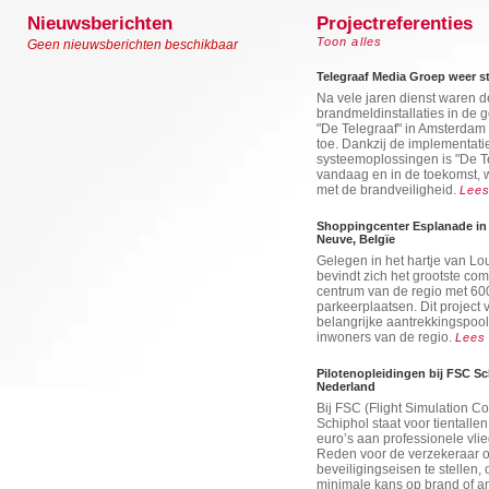
Nieuwsberichten
Projectreferenties
Toon alles
Geen nieuwsberichten beschikbaar
Telegraaf Media Groep weer st
Na vele jaren dienst waren 
brandmeldinstallaties in de
"De Telegraaf" in Amsterdam
toe. Dankzij de implementatie
systeemoplossingen is "De T
vandaag en in de toekomst, w
met de brandveiligheid.
Lees
Shoppingcenter Esplanade in 
Neuve, Belgïe
Gelegen in het hartje van L
bevindt zich het grootste co
centrum van de regio met 60
parkeerplaatsen. Dit project 
belangrijke aantrekkingspool
inwoners van de regio.
Lees
Pilotenopleidingen bij FSC Sc
Nederland
Bij FSC (Flight Simulation 
Schiphol staat voor tientalle
euro’s aan professionele vli
Reden voor de verzekeraar 
beveiligingseisen te stellen
minimale kans op brand of an