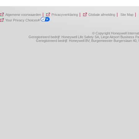
|
|
|
|
Algemene voorwaarden
Privacyverklaring
Globale afmelding
Site Map
Your Privacy Choices#
© Copyright Honeywell Internat
Geregistreerd bedrijf: Honeywell Life Safety SA, Liege Airport Business
Geregistreerd bedrijf: Honeywell BV, Burgemeester Burgerslaan 4