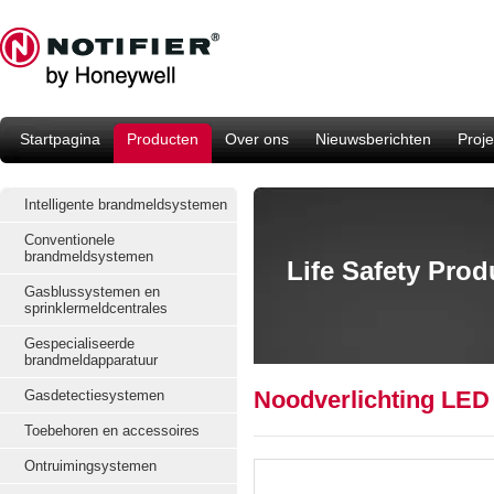
Startpagina
Producten
Over ons
Nieuwsberichten
Proje
Intelligente brandmeldsystemen
Conventionele
brandmeldsystemen
Life Safety Pro
Gasblussystemen en
sprinklermeldcentrales
Gespecialiseerde
brandmeldapparatuur
Noodverlichting LED
Gasdetectiesystemen
Toebehoren en accessoires
Ontruimingsystemen