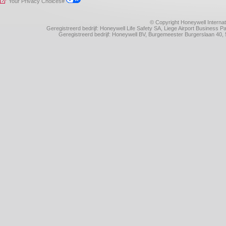
Your Privacy Choices#
© Copyright Honeywell Internat
Geregistreerd bedrijf: Honeywell Life Safety SA, Liege Airport Business
Geregistreerd bedrijf: Honeywell BV, Burgemeester Burgerslaan 4