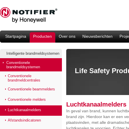
Startpagina
Producten
Over ons
Nieuwsberichten
Proje
Intelligente brandmeldsystemen
Conventionele
brandmeldsystemen
Life Safety Pro
Conventionele
brandmeldcentrales
Conventionele beammelders
Conventionele melders
Luchtkanaalmelders
Luchtkanaalmelders
In geval van brand, kunnen lucht
brand zijn. Hierdoor kan er een ve
Afstandsindicatoren
plaatsvinden, met alle dramatische
luchtkanalen te voorzien. Echter h