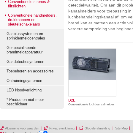
Conventionele sirenes &
detectiekwaliteit. Om aan dit pro
flitslichten
kanaalmelders voor toepassing in
Conventionele handmelders,
luchbehandelingskanaal af, om ver
drukknoppen en
brand kan er meteen een actie volg
sleutelschakelaars
verdere verspreiding van beginne
Gasblussystemen en
sprinklermeldcentrales
Gespecialiseerde
brandmeldapparatuur
Gasdetectiesystemen
Toebehoren en accessoires
Ontruimingsystemen
LED Noodverlichting
* Producten niet meer
D2E
beschikbaar
Conventionele luchtkanaalmelder
|
|
|
|
Algemene voorwaarden
Privacyverklaring
Globale afmelding
Site Map