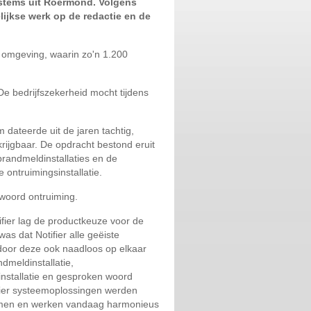
stems uit Roermond. Volgens
ijkse werk op de redactie en de
e omgeving, waarin zo'n 1.200
De bedrijfszekerheid mocht tijdens
dateerde uit de jaren tachtig,
rijgbaar. De opdracht bestond eruit
randmeldinstallaties en de
 ontruimingsinstallatie.
 woord ontruiming.
ifier lag de productkeuze voor de
s dat Notifier alle geëiste
oor deze ook naadloos op elkaar
meldinstallatie,
sinstallatie en gesproken woord
ifier systeemoplossingen werden
nomen en werken vandaag harmonieus