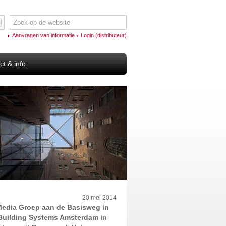
Aanvragen van informatie
Login (distributeur)
ct & info
20 mei 2014
Media Groep aan de Basisweg in
 Building Systems Amsterdam in