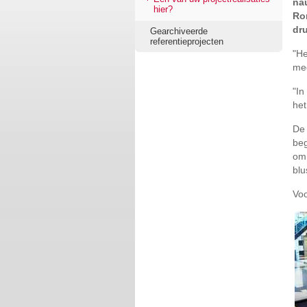
na
hier?
Ro
dr
Gearchiveerde
referentieprojecten
"He
med
"In
het
De 
beg
om 
blu
Voo