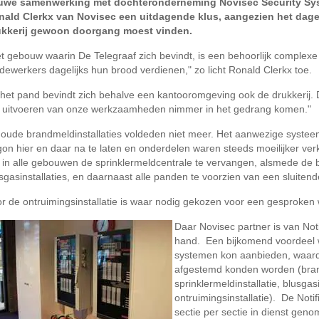
uwe samenwerking met dochteronderneming Novisec Security Sy
nald Clerkx van Novisec een uitdagende klus, aangezien het dagel
ukkerij gewoon doorgang moest vinden.
t gebouw waarin De Telegraaf zich bevindt, is een behoorlijk complex
ewerkers dagelijks hun brood verdienen," zo licht Ronald Clerkx toe.
 het pand bevindt zich behalve een kantooromgeving ook de drukkerij. 
 uitvoeren van onze werkzaamheden nimmer in het gedrang komen."
oude brandmeldinstallaties voldeden niet meer. Het aanwezige systeem 
on hier en daar na te laten en onderdelen waren steeds moeilijker verk
in alle gebouwen de sprinklermeldcentrale te vervangen, alsmede de b
sgasinstallaties, en daarnaast alle panden te voorzien van een sluitende
r de ontruimingsinstallatie is waar nodig gekozen voor een gesproken
Daar Novisec partner is van Not
hand. Een bijkomend voordeel wa
systemen kon aanbieden, waard
afgestemd konden worden (brand
sprinklermeldinstallatie, blusga
ontruimingsinstallatie). De Not
sectie per sectie in dienst ge