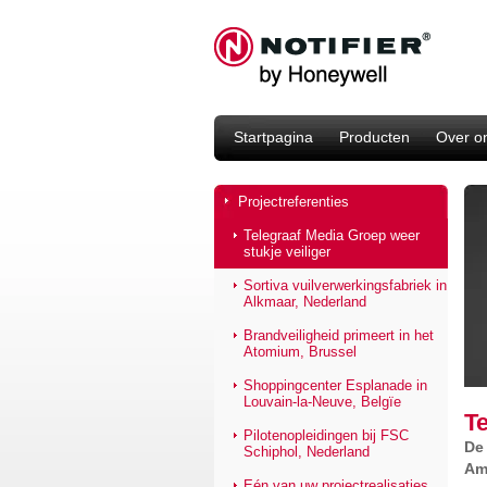
Startpagina
Producten
Over o
Projectreferenties
Telegraaf Media Groep weer
stukje veiliger
Sortiva vuilverwerkingsfabriek in
Alkmaar, Nederland
Brandveiligheid primeert in het
Atomium, Brussel
Shoppingcenter Esplanade in
Louvain-la-Neuve, Belgïe
Te
Pilotenopleidingen bij FSC
De
Schiphol, Nederland
Am
Eén van uw projectrealisaties