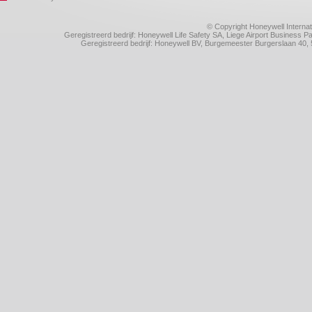
© Copyright Honeywell Internat
Geregistreerd bedrijf: Honeywell Life Safety SA, Liege Airport Business
Geregistreerd bedrijf: Honeywell BV, Burgemeester Burgerslaan 4