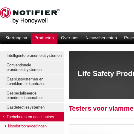
Startpagina
Producten
Over ons
Nieuwsberichten
Proje
Intelligente brandmeldsystemen
Conventionele
brandmeldsystemen
Life Safety Pro
Gasblussystemen en
sprinklermeldcentrales
Gespecialiseerde
brandmeldapparatuur
Testers voor vlamm
Gasdetectiesystemen
Toebehoren en accessoires
Noodstroomvoedingen