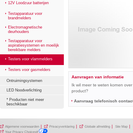
12V Loodzuur batterijen
Testapparatuur voor
brandmelders
Electromagnetische
deurhouders
Testapparatuur voor
aspiratiesystemen en moeilijk
bereikbare melders
Testers voor vlammelders
Testers voor gasmelders
Aanvragen van informatie
Ontruimingsystemen
Ik wil meer te weten komen over 
LED Noodverlichting
product?
* Producten niet meer
Aanvraag telefonisch contac
beschikbaar
|
|
|
|
Algemene voorwaarden
Privacyverklaring
Globale afmelding
Site Map
Your Privacy Choices#