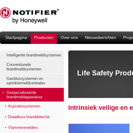
Startpagina
Producten
Over ons
Nieuwsberichten
Proje
Intelligente brandmeldsystemen
Conventionele
brandmeldsystemen
Life Safety Pro
Gasblussystemen en
sprinklermeldcentrales
Gespecialiseerde
brandmeldapparatuur
Aspiratiesystemen
Intrinsiek veilige en
Draadloze branddetectie
Vlammenmelders