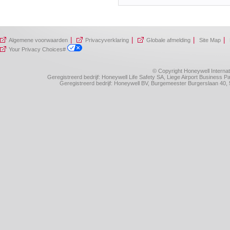
|
|
|
|
Algemene voorwaarden
Privacyverklaring
Globale afmelding
Site Map
Your Privacy Choices#
© Copyright Honeywell Internat
Geregistreerd bedrijf: Honeywell Life Safety SA, Liege Airport Business
Geregistreerd bedrijf: Honeywell BV, Burgemeester Burgerslaan 4