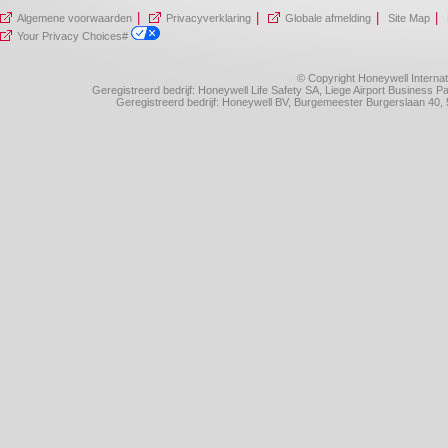
|
|
|
|
Algemene voorwaarden
Privacyverklaring
Globale afmelding
Site Map
Your Privacy Choices#
© Copyright Honeywell Internat
Geregistreerd bedrijf: Honeywell Life Safety SA, Liege Airport Business
Geregistreerd bedrijf: Honeywell BV, Burgemeester Burgerslaan 4