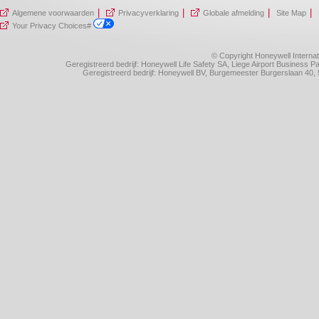
|
|
|
|
Algemene voorwaarden
Privacyverklaring
Globale afmelding
Site Map
Your Privacy Choices#
© Copyright Honeywell Internat
Geregistreerd bedrijf: Honeywell Life Safety SA, Liege Airport Business
Geregistreerd bedrijf: Honeywell BV, Burgemeester Burgerslaan 4