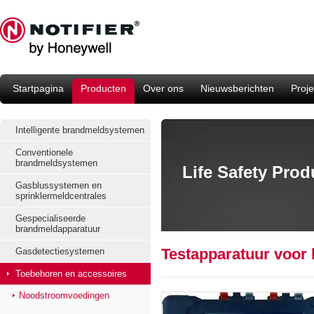
Startpagina
Producten
Over ons
Nieuwsberichten
Proje
Intelligente brandmeldsystemen
Conventionele
brandmeldsystemen
Life Safety Pro
Gasblussystemen en
sprinklermeldcentrales
Gespecialiseerde
brandmeldapparatuur
Testapparatuur voor
Gasdetectiesystemen
Toebehoren en accessoires
Noodstroomvoedingen