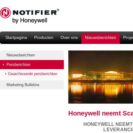
Startpagina
Producten
Over ons
Nieuwsberichten
Proje
Nieuwsberichten
Persberichten
Gearchiveerde persberichten
Marketing Bulletins
Honeywell neemt Sca
HONEYWELL
NEEM
LEVERANCI