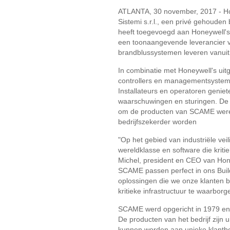
ATLANTA, 30 november, 2017 - H
Sistemi s.r.l., een privé gehouden
heeft toegevoegd aan Honeywell's
een toonaangevende leverancier v
brandblussystemen leveren vanuit 
In combinatie met Honeywell's uitg
controllers en managementsystem
Installateurs en operatoren geniet
waarschuwingen en sturingen. De
om de producten van SCAME wereldw
bedrijfszekerder worden
"Op het gebied van industriële vei
wereldklasse en software die kriti
Michel, president en CEO van Hon
SCAME passen perfect in ons Buil
oplossingen die we onze klanten 
kritieke infrastructuur te waarborg
SCAME werd opgericht in 1979 en i
De producten van het bedrijf zijn
kunnen worden aan unieke klantbe