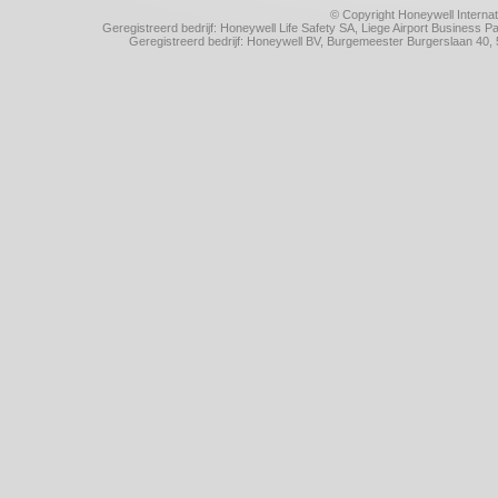
© Copyright Honeywell Internat
Geregistreerd bedrijf: Honeywell Life Safety SA, Liege Airport Business
Geregistreerd bedrijf: Honeywell BV, Burgemeester Burgerslaan 4