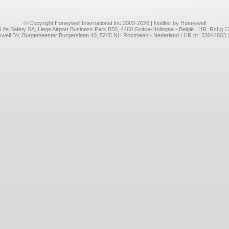
© Copyright Honeywell International Inc 2003-2026 | Notifier by Honeywell
l Life Safety SA, Liege Airport Business Park B50, 4460 Grâce-Hollogne - België | HR. RcLg 
neywell BV, Burgemeester Burgerslaan 40, 5245 NH Rosmalen - Nederland | HR nr: 33044803