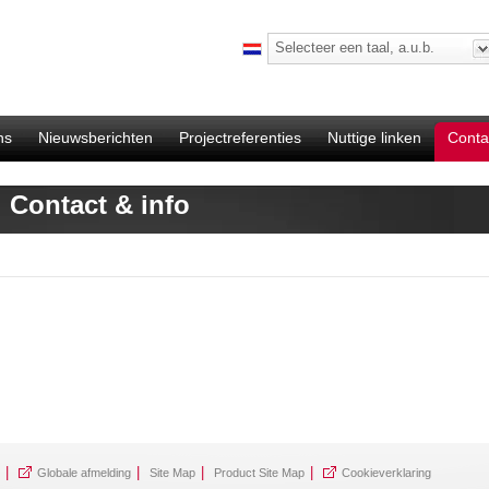
Selecteer een taal, a.u.b.
ns
Nieuwsberichten
Projectreferenties
Nuttige linken
Conta
Contact & info
|
|
|
|
Globale afmelding
Site Map
Product Site Map
Cookieverklaring