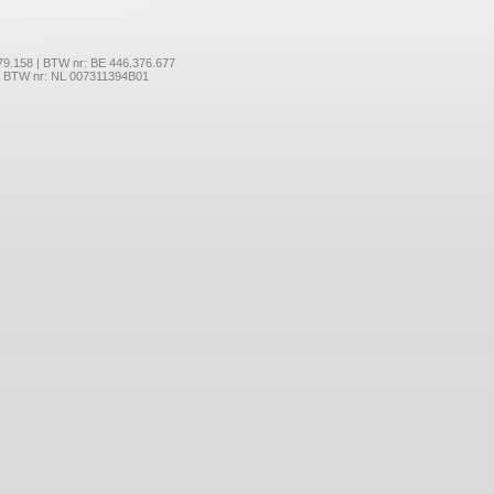
179.158 | BTW nr: BE 446.376.677
 | BTW nr: NL 007311394B01