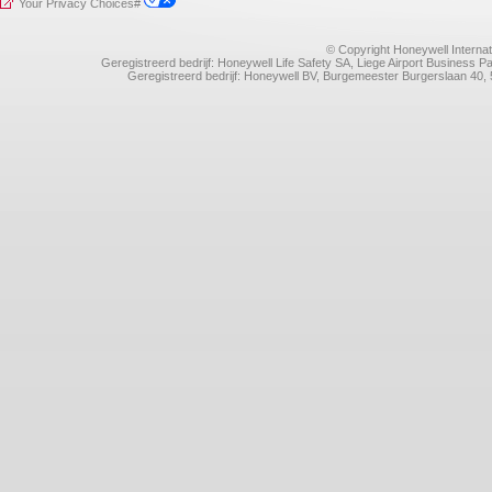
Your Privacy Choices#
© Copyright Honeywell Internat
Geregistreerd bedrijf: Honeywell Life Safety SA, Liege Airport Business
Geregistreerd bedrijf: Honeywell BV, Burgemeester Burgerslaan 4