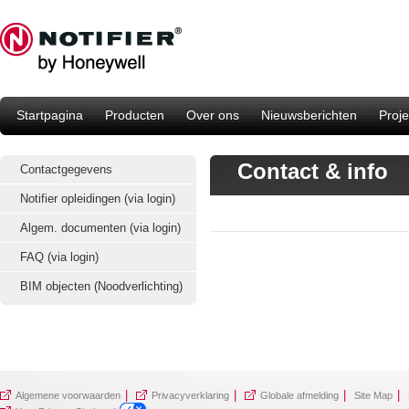
Startpagina
Producten
Over ons
Nieuwsberichten
Proje
Contact & info
Contactgegevens
Notifier opleidingen (via login)
Algem. documenten (via login)
FAQ (via login)
BIM objecten (Noodverlichting)
|
|
|
|
Algemene voorwaarden
Privacyverklaring
Globale afmelding
Site Map